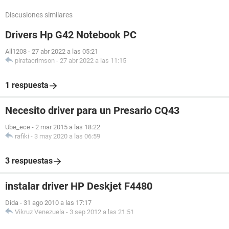
Discusiones similares
Drivers Hp G42 Notebook PC
All1208
-
27 abr 2022 a las 05:21
piratacrimson
-
27 abr 2022 a las 11:15
1 respuesta
Necesito driver para un Presario CQ43
Ube_ece
-
2 mar 2015 a las 18:22
rafiki
-
3 may 2020 a las 06:59
3 respuestas
instalar driver HP Deskjet F4480
Dida
-
31 ago 2010 a las 17:17
Vikruz Venezuela
-
3 sep 2012 a las 21:51