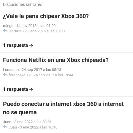
Discusiones similares
¿Vale la pena chipear Xbox 360?
rolega
-
14 nov 2013 a las 01:00
GoNa397
-
5 ago 2015 a las 10:30
1 respuesta
Funciona Netflix en una Xbox chipeada?
Lucasnm
-
24 sep 2017 a las 05:13
ferchoaxel12
-
24 sep 2017 a las 19:44
1 respuesta
Puedo conectar a internet xbox 360 a internet
no se quema
Juan
-
3 ene 2022 a las 03:01
Juan
-
3 ene 2022 a las 16:16