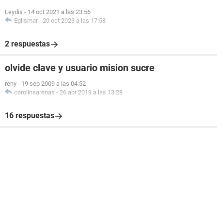
Leydis
-
14 oct 2021 a las 23:56
Eglismar
-
20 oct 2023 a las 17:58
2 respuestas
olvide clave y usuario mision sucre
reny
-
19 sep 2009 a las 04:52
carolinaarenas
-
26 abr 2019 a las 13:28
16 respuestas