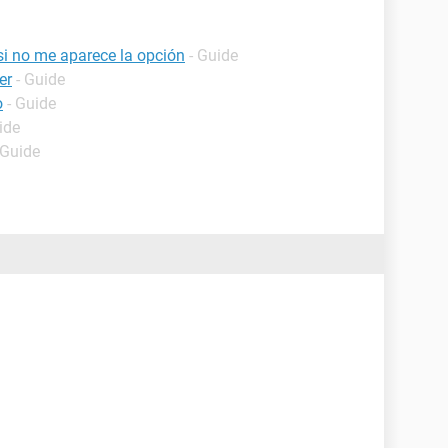
i no me aparece la opción
- Guide
er
- Guide
o
- Guide
ide
 Guide