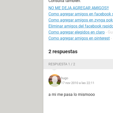
Consulta también:
NO ME DEJA AGREGAR AMIGOS!!
Como agregar amigos en facebook s
Como agregar amigos en zynga pok
Eliminar amigos del facebook rapid
Como agregar elegidos en claro
- Gu
Como agregar amigos en pinterest
-
2 respuestas
RESPUESTA 1 / 2
hugo
17 nov 2010 a las 22:11
a mi me pasa lo mismooo