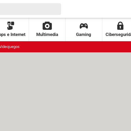
ps e Internet
Multimedia
Gaming
Cibersegurid
Videojuegos