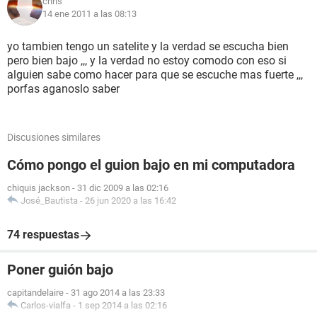
chris
14 ene 2011 a las 08:13
yo tambien tengo un satelite y la verdad se escucha bien
pero bien bajo ,,, y la verdad no estoy comodo con eso si
alguien sabe como hacer para que se escuche mas fuerte ,,,
porfas aganoslo saber
Discusiones similares
Cómo pongo el guion bajo en mi computadora
chiquis jackson
-
31 dic 2009 a las 02:16
José_Bautista
-
26 jun 2020 a las 16:42
74 respuestas
Poner guión bajo
capitandelaire
-
31 ago 2014 a las 23:33
Carlos-vialfa
-
1 sep 2014 a las 02:16