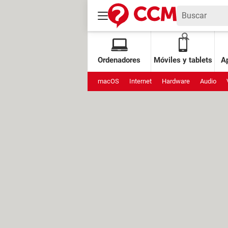
Ordenadores
Móviles y tablets
Ap
macOS
Internet
Hardware
Audio