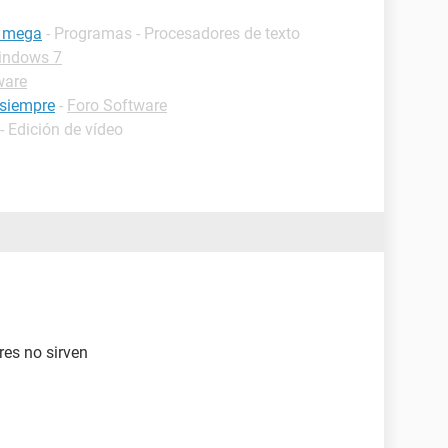
l mega
- Programas - Procesadores de texto
indows 7
ware
 siempre
-
Foro Software
- Edición de vídeo
res no sirven