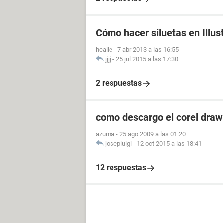
Cómo hacer siluetas en Illus
hcalle
-
7 abr 2013 a las 16:55
jjjj
-
25 jul 2015 a las 17:30
2 respuestas
como descargo el corel draw 
azuma
-
25 ago 2009 a las 01:20
josepluigi
-
12 oct 2015 a las 18:41
12 respuestas