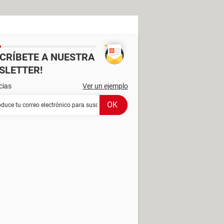
SCRÍBETE A NUESTRA
SLETTER!
cias
Ver un ejemplo