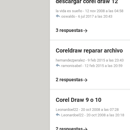
descargar corel draw 12
la vida es sueño
-
12 nov 2008 a las 04:58
oswaldo
-
6 jul 2017 a las 20:43
3 respuestas
Coreldraw reparar archivo
hernandezperalez
-
9 feb 2015 a las 23:43
ramonisabel
-
12 feb 2015 a las 20:59
2 respuestas
Corel Draw 9 o 10
Leonardoel22
-
20 oct 2008 a las 07:28
Leonardoel22
-
20 oct 2008 a las 20:18
2 respuestas