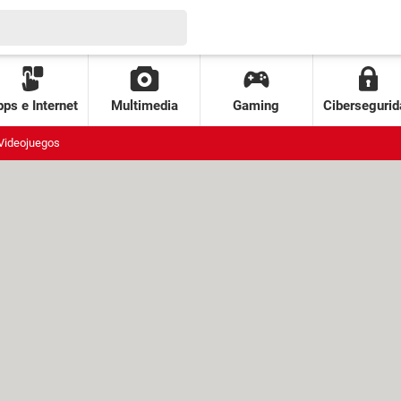
ps e Internet
Multimedia
Gaming
Cibersegurid
Videojuegos