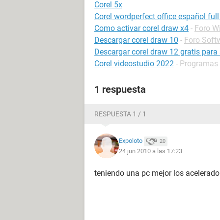
Corel 5x
Corel wordperfect office español ful
Como activar corel draw x4
-
Foro W
Descargar corel draw 10
-
Foro Soft
Descargar corel draw 12 gratis para
Corel videostudio 2022
- Programas 
1 respuesta
RESPUESTA 1 / 1
Expoloto
20
24 jun 2010 a las 17:23
teniendo una pc mejor los acelerado