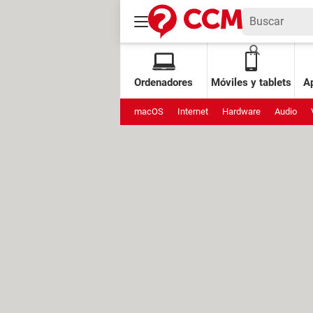
Ordenadores
Móviles y tablets
Ap
macOS
Internet
Hardware
Audio