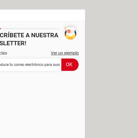
SCRÍBETE A NUESTRA
SLETTER!
cias
Ver un ejemplo