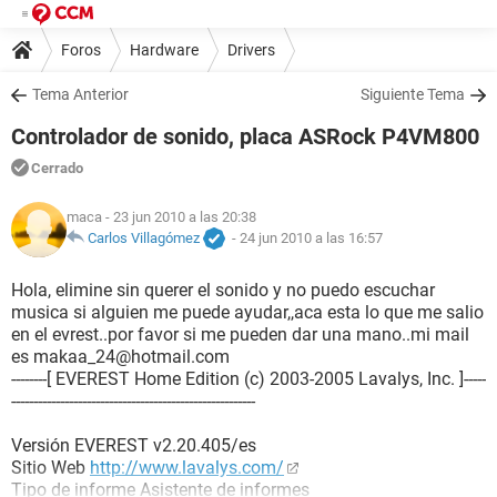
Foros
Hardware
Drivers
Tema Anterior
Siguiente Tema
Controlador de sonido, placa ASRock P4VM800
Cerrado
maca
- 23 jun 2010 a las 20:38
Carlos Villagómez
-
24 jun 2010 a las 16:57
Hola, elimine sin querer el sonido y no puedo escuchar
musica si alguien me puede ayudar,,aca esta lo que me salio
en el evrest..por favor si me pueden dar una mano..mi mail
es makaa_24@hotmail.com
--------[ EVEREST Home Edition (c) 2003-2005 Lavalys, Inc. ]-----
-------------------------------------------------------
Versión EVEREST v2.20.405/es
Sitio Web
http://www.lavalys.com/
Tipo de informe Asistente de informes