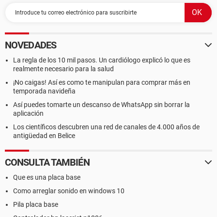
--------[ DMI ]---------------------------------------------------------------------------------------
------------------
[ BIOS ]
NOVEDADES
La regla de los 10 mil pasos. Un cardiólogo explicó lo que es
Propiedades de la BIOS:
realmente necesario para la salud
Vendedor American Megatrends Inc.
Versión P1.40
¡No caigas! Así es como te manipulan para comprar más en
Fecha de salida 01/10/2006
temporada navideña
Tamaño 512 KB
Así puedes tomarte un descanso de WhatsApp sin borrar la
Dispositivos de arranque Floppy Disk, Hard Disk, CD-ROM,
aplicación
ATAPI ZIP, LS-120
Los científicos descubren una red de canales de 4.000 años de
Funciones disponibles Flash BIOS, Shadow BIOS, Selectable
antigüedad en Belice
Boot, EDD, BBS
Standards soportados DMI, ACPI
Posibilidades de expansión PCI, AGP, USB
CONSULTA TAMBIÉN
Que es una placa base
[ Sistema ]
Como arreglar sonido en windows 10
Propiedades del Sistema:
Pila placa base
Producto P4VM800