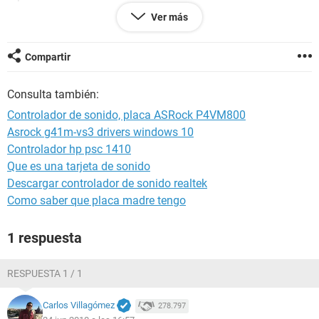
Ordenador USUARIO
Ver más
Generador maka
Sistema operativo Microsoft Windows XP Professional
5.1.2600 (WinXP Retail)
Compartir
Fecha 2010-06-24
Hora 15:22
Consulta también:
Controlador de sonido, placa ASRock P4VM800
--------[ Resumen ]------------------------------------------------------------------------------
Asrock g41m-vs3 drivers windows 10
-----------------------
Controlador hp psc 1410
Ordenador:
Que es una tarjeta de sonido
Sistema operativo Microsoft Windows XP Professional
Descargar controlador de sonido realtek
Service Pack del Sistema Operativo Service Pack 3
Como saber que placa madre tengo
DirectX 4.09.00.0904 (DirectX 9.0c)
Nombre del sistema USUARIO
1 respuesta
Nombre de usuario maka
Placa base:
RESPUESTA 1 / 1
Tipo de procesador Intel Pentium 4, 2400 MHz (18 x 133)
Nombre de la Placa Base ASRock P4VM800 (3 PCI, 1 AGP, 1
Carlos Villagómez
278.797
AMR, 2 DDR DIMM, Audio, Video, LAN)