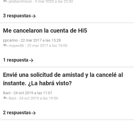
piratacrimson
-
5 mar 2020 a las 22:42
3 respuestas
Me cancelaron la cuenta de Hi5
ppcarino
-
22 mar 2017 a las 15:28
mayestik
-
22 mar 2017 a las 19:00
1 respuesta
Envié una solicitud de amistad y la cancelé al
instante. ¿La habrá visto?
Bani
-
24 oct 2019 a las 11:01
Bani
-
24 oct 2019 a las 19:50
2 respuestas