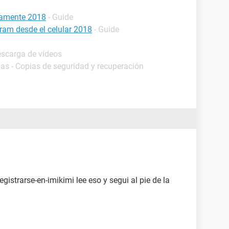
vamente 2018
- Guide
ram desde el celular 2018
- Guide
escarga de vídeos
as - Copias de seguridad y recuperación
istrarse-en-imikimi lee eso y segui al pie de la