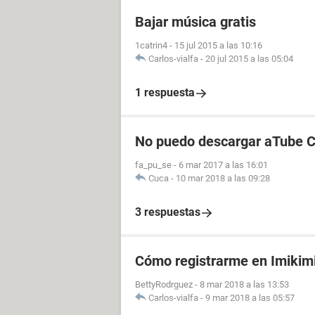
Bajar música gratis
1catrin4
-
15 jul 2015 a las 10:16
Carlos-vialfa
-
20 jul 2015 a las 05:04
1 respuesta
No puedo descargar aTube C
fa_pu_se
-
6 mar 2017 a las 16:01
Cuca
-
10 mar 2018 a las 09:28
3 respuestas
Cómo registrarme en Imikim
BettyRodrguez
-
8 mar 2018 a las 13:53
Carlos-vialfa
-
9 mar 2018 a las 05:57