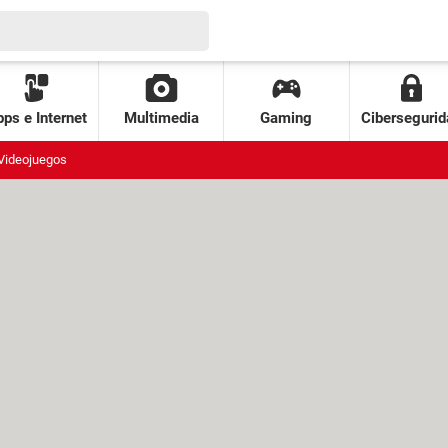
ps e Internet
Multimedia
Gaming
Cibersegurid
Videojuegos