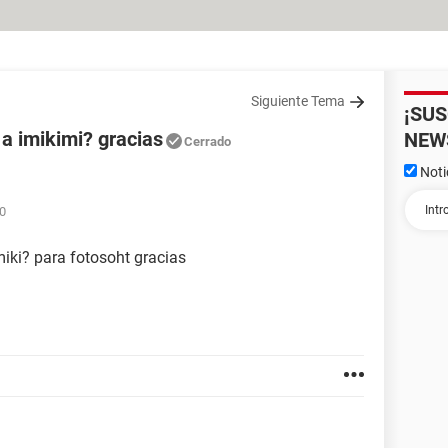
Siguiente Tema
¡SU
a imikimi? gracias
NEW
Cerrado
Noti
20
iki? para fotosoht gracias