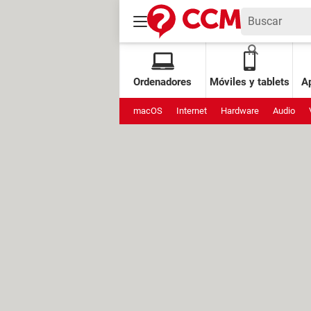
Ordenadores
Móviles y tablets
Ap
macOS
Internet
Hardware
Audio