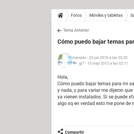
Foros
Móviles y tabletas
S
Tema Anterior
Cómo puedo bajar temas pa
marxelo
- 23 jun 2010 a las 02:20
gr7 -
13 may 2012 a las 02:11
Hola,
Cómo puedo bajar temas para mi sa
y nada, y para variar me dijeron qu
ya vienen instalados. Si se puede xf
algo xq en verdad esto me pone de mal
Compartir