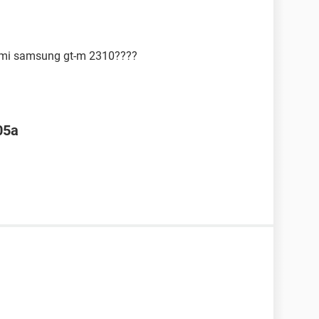
 mi samsung gt-m 2310????
05a