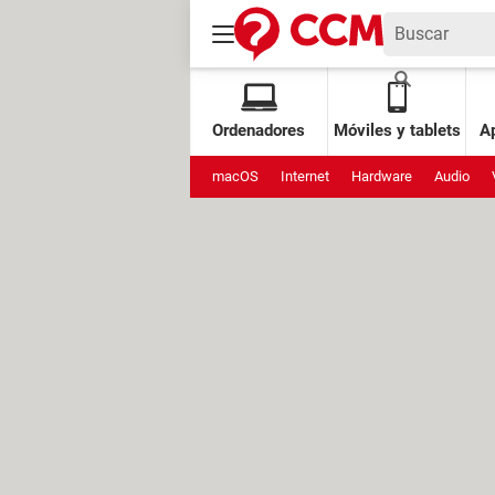
Ordenadores
Móviles y tablets
Ap
macOS
Internet
Hardware
Audio