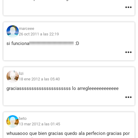
marceee
26 oct 2011 a las 22:19
si funciona!!!!!!!!!!!!!!!!!!!!!!!!!!!!!!!!!!!! :D
lizi
18 ene 2012 a las 05:40
graciasssssssssssssssssssss lo arregleeeeeeeeeeee
beto
13 mar 2012 a las 01:45
whuuaooo que bien gracias quedo ala perfecion gracias por