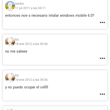
tambo
11 jul 2011 a las 04:11
entonces noe s necesario intalar windows mobile 6.0?
lizi
18 ene 2012 a las 05:36
no me saleee
lizi
18 ene 2012 a las 05:36
y no puedo ocupar el cellll