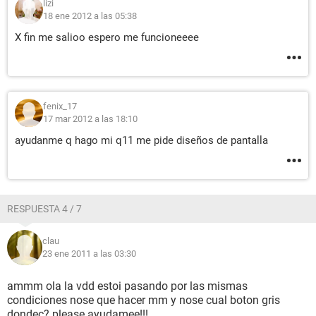
lizi
18 ene 2012 a las 05:38
X fin me salioo espero me funcioneeee
fenix_17
17 mar 2012 a las 18:10
ayudanme q hago mi q11 me pide diseños de pantalla
RESPUESTA 4 / 7
clau
23 ene 2011 a las 03:30
ammm ola la vdd estoi pasando por las mismas
condiciones nose que hacer mm y nose cual boton gris
dondeç? please ayudamee!!!