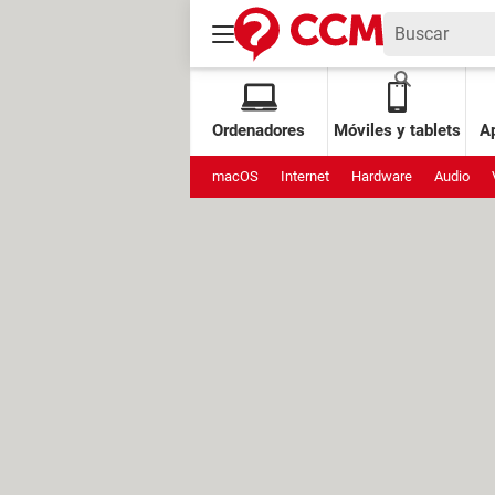
Ordenadores
Móviles y tablets
Ap
macOS
Internet
Hardware
Audio