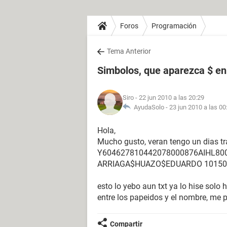
Foros
Programación
Tema Anterior
Simbolos, que aparezca $ en
Siro
- 22 jun 2010 a las 20:29
AyudaSolo -
23 jun 2010 a las 00
Hola,
Mucho gusto, veran tengo un dias tr
Y604627810442078000876AIHL80
ARRIAGA$HUAZO$EDUARDO 10150
esto lo yebo aun txt ya lo hise solo
entre los papeidos y el nombre, me
Compartir