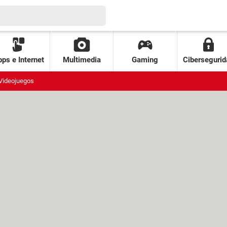
ps e Internet
Multimedia
Gaming
Cibersegurid
Videojuegos