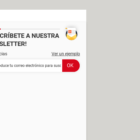
SCRÍBETE A NUESTRA
SLETTER!
cias
Ver un ejemplo