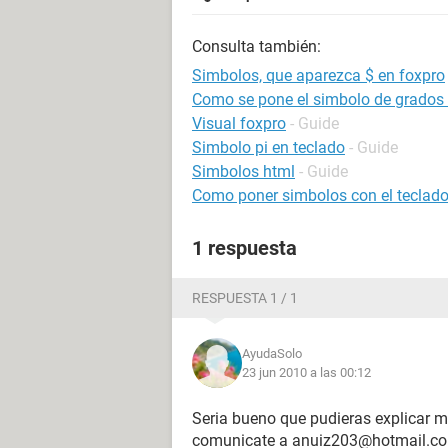
Consulta también:
Simbolos, que aparezca $ en foxpro
Como se pone el simbolo de grados 
Visual foxpro
- Guide
Simbolo pi en teclado
- Guide
Simbolos html
- Guide
Como poner simbolos con el teclad
1 respuesta
RESPUESTA 1 / 1
AyudaSolo
23 jun 2010 a las 00:12
Seria bueno que pudieras explicar mej
comunicate a anuiz203@hotmail.com