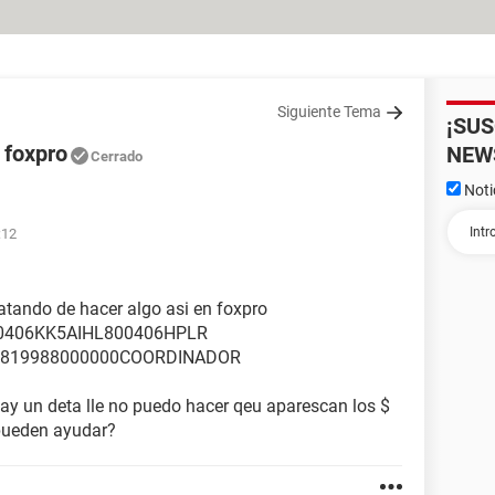
Siguiente Tema
¡SU
 foxpro
NEW
Cerrado
Noti
:12
atando de hacer algo asi en foxpro
0406KK5AIHL800406HPLR
819988000000COORDINADOR
 hay un deta lle no puedo hacer qeu aparescan los $
 pueden ayudar?