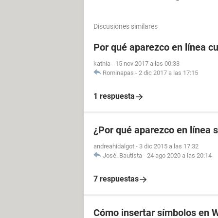
Discusiones similares
Por qué aparezco en línea c
kathia
-
15 nov 2017 a las 00:33
Rominapas
-
2 dic 2017 a las 17:15
1 respuesta
¿Por qué aparezco en línea 
andreahidalgot
-
3 dic 2015 a las 17:32
José_Bautista
-
24 ago 2020 a las 20:14
7 respuestas
Cómo insertar símbolos en 