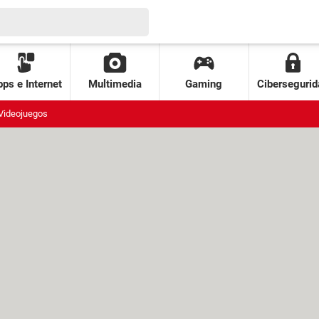
ps e Internet
Multimedia
Gaming
Cibersegurid
Videojuegos