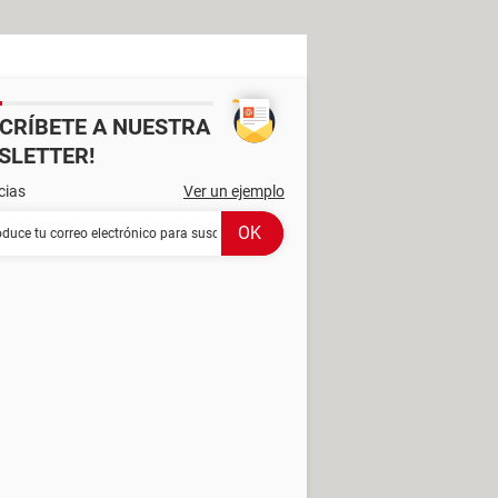
SCRÍBETE A NUESTRA
SLETTER!
cias
Ver un ejemplo