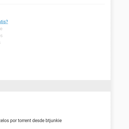
tis?
de
es
s
elos por torrent desde btjunkie