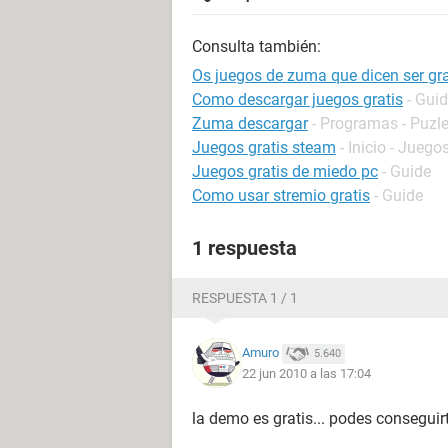
Consulta también:
Os juegos de zuma que dicen ser gra
Como descargar juegos gratis
- Gui
Zuma descargar
- Programas - Puzl
Juegos gratis steam
- Inicio - Juego
Juegos gratis de miedo pc
- Guide
Como usar stremio gratis
- Guide
1 respuesta
RESPUESTA 1 / 1
Amuro
5.640
22 jun 2010 a las 17:04
la demo es gratis... podes conseguirt