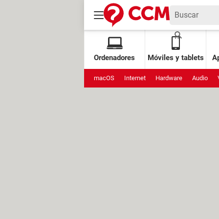
Ordenadores
Móviles y tablets
Ap
macOS
Internet
Hardware
Audio