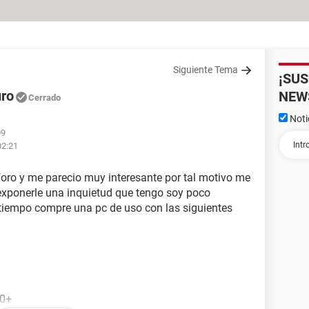
Siguiente Tema
¡SU
uro
NEW
Cerrado
Noti
09
02:21
oro y me parecio muy interesante por tal motivo me
exponerle una inquietud que tengo soy poco
 tiempo compre una pc de uso con las siguientes
0+