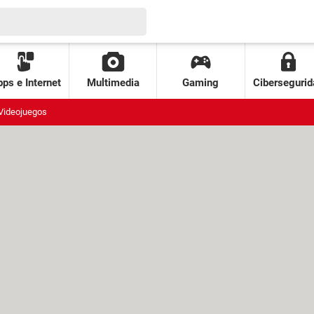
ps e Internet
Multimedia
Gaming
Cibersegurid
Videojuegos