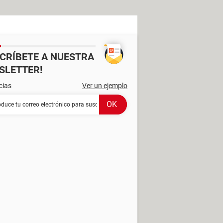
SCRÍBETE A NUESTRA
SLETTER!
cias
Ver un ejemplo