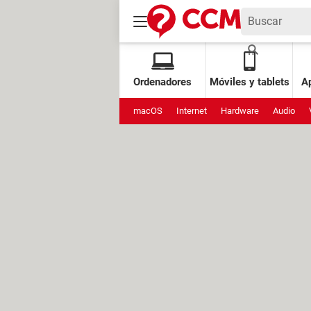
Ordenadores
Móviles y tablets
Ap
macOS
Internet
Hardware
Audio