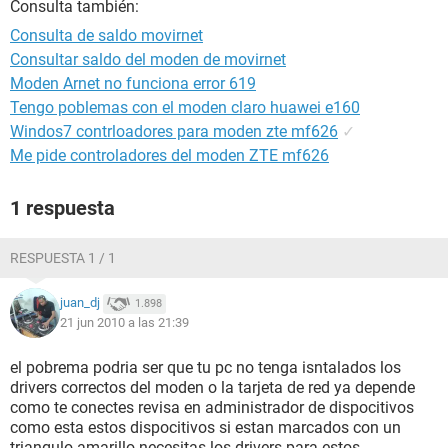
Consulta también:
Consulta de saldo movirnet
Consultar saldo del moden de movirnet
Moden Arnet no funciona error 619
Tengo poblemas con el moden claro huawei e160
Windos7 contrloadores para moden zte mf626
✓
Me pide controladores del moden ZTE mf626
1 respuesta
RESPUESTA 1 / 1
juan_dj
1.898
21 jun 2010 a las 21:39
el pobrema podria ser que tu pc no tenga isntalados los
drivers correctos del moden o la tarjeta de red ya depende
como te conectes revisa en administrador de dispocitivos
como esta estos dispocitivos si estan marcados con un
triangulo amarillo necesitas los drivers para estos