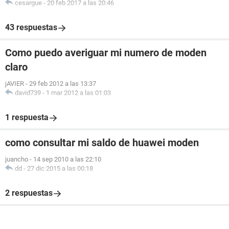
cesargue
-
20 feb 2017 a las 20:46
43 respuestas
Como puedo averiguar mi numero de moden
claro
jAVIER
-
29 feb 2012 a las 13:37
david739
-
1 mar 2012 a las 01:03
1 respuesta
como consultar mi saldo de huawei moden
juancho
-
14 sep 2010 a las 22:10
dd
-
27 dic 2015 a las 00:18
2 respuestas