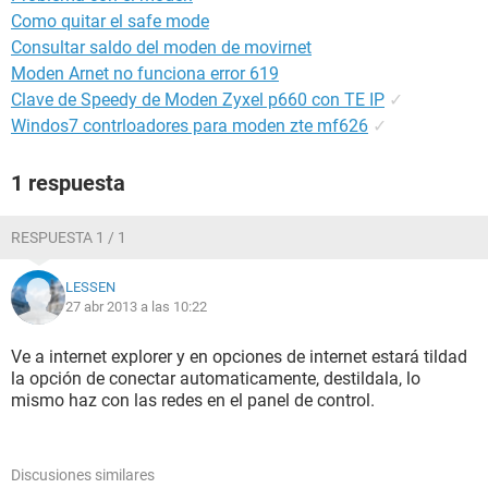
Como quitar el safe mode
Consultar saldo del moden de movirnet
Moden Arnet no funciona error 619
Clave de Speedy de Moden Zyxel p660 con TE IP
✓
Windos7 contrloadores para moden zte mf626
✓
1 respuesta
RESPUESTA 1 / 1
LESSEN
27 abr 2013 a las 10:22
Ve a internet explorer y en opciones de internet estará tildad
la opción de conectar automaticamente, destildala, lo
mismo haz con las redes en el panel de control.
Discusiones similares