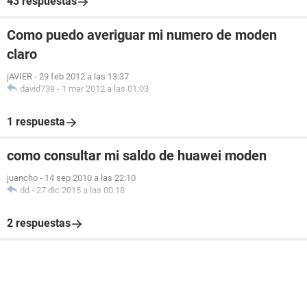
43 respuestas
Como puedo averiguar mi numero de moden
claro
jAVIER
-
29 feb 2012 a las 13:37
david739
-
1 mar 2012 a las 01:03
1 respuesta
como consultar mi saldo de huawei moden
juancho
-
14 sep 2010 a las 22:10
dd
-
27 dic 2015 a las 00:18
2 respuestas