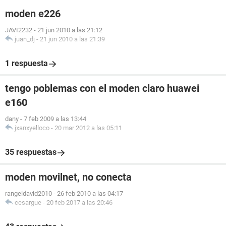
moden e226
JAVI2232
-
21 jun 2010 a las 21:12
juan_dj
-
21 jun 2010 a las 21:39
1 respuesta
tengo poblemas con el moden claro huawei
e160
dany
-
7 feb 2009 a las 13:44
jxanxyelloco
-
20 mar 2012 a las 05:11
35 respuestas
moden movilnet, no conecta
rangeldavid2010
-
26 feb 2010 a las 04:17
cesargue
-
20 feb 2017 a las 20:46