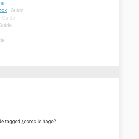
ina
ook
- Guide
- Guide
 Guide
de
 de tagged ¿como le hago?