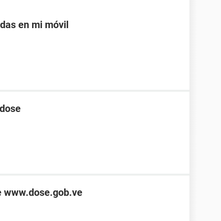
adas en mi móvil
 dose
de www.dose.gob.ve