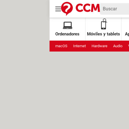
Ordenadores
Móviles y tablets
Ap
macOS
Internet
Hardware
Audio