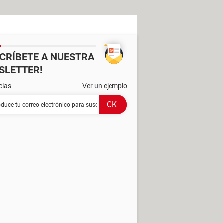
SCRÍBETE A NUESTRA
SLETTER!
cias
Ver un ejemplo