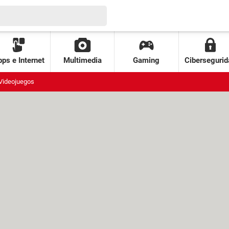
ps e Internet
Multimedia
Gaming
Cibersegurid
Videojuegos