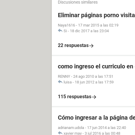
Discusiones similares
Eliminar páginas porno visit
Naya1616
-
17 mar 2015 a las 02:19
Si
-
18 dic 2017 a las 23:04
22 respuestas
como ingreso el curriculo en
RENNY
-
24 ago 2010 a las 17:51
luisa
-
18 jun 2012 a las 17:59
115 respuestas
Cómo ingresar a la página 
adrianam.udola
-
17 jun 2014 a las 22:40
xavier may
-
3 jul 2016 a las 00:48