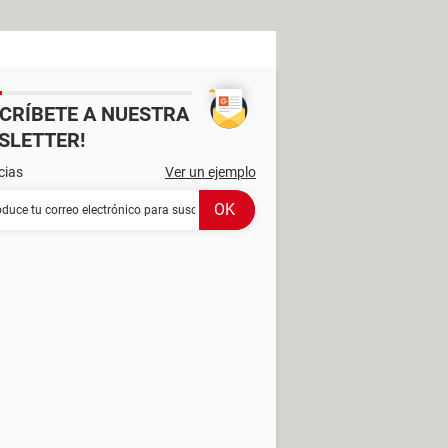
SCRÍBETE A NUESTRA
SLETTER!
cias
Ver un ejemplo