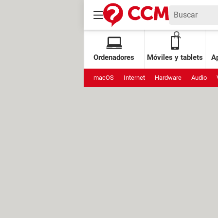
Ordenadores
Móviles y tablets
Ap
macOS
Internet
Hardware
Audio