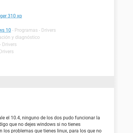
ger 310 xp
ws 10
- Programas - Drivers
ación y diagnóstico
 Drivers
Drivers
ale el 10.4, ninguno de los dos pudo funcionar la
digo que no dejes windows si no tienes
n los problemas que tienes linux, para los que no