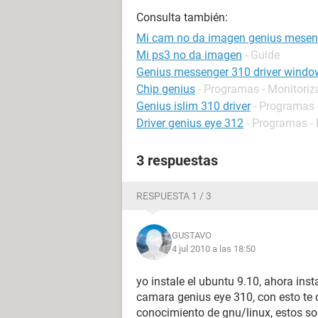
Consulta también:
Mi cam no da imagen genius mesen
Mi ps3 no da imagen
- Guide
Genius messenger 310 driver windo
Chip genius
- Programas - Monitoriz
Genius islim 310 driver
- Programas -
Driver genius eye 312
- Programas - 
3 respuestas
RESPUESTA 1 / 3
GUSTAVO
4 jul 2010 a las 18:50
yo instale el ubuntu 9.10, ahora inst
camara genius eye 310, con esto te 
conocimiento de gnu/linux, estos so