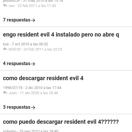
jeisonGJP
-
31 may 2010 a las 15:16
van
-
23 feb 2011 a las 11:43
7 respuestas
engo resident evil 4 instalado pero no abre q
luis
-
7 oct 2010 a las 00:32
NOD32
-
24 feb 2011 a las 22:23
4 respuestas
como descargar resident evil 4
1998/07/18
-
2 dic 2010 a las 17:44
Juan
-
11 abr 2020 a las 20:48
3 respuestas
como puedo descargar resident evil 4??????
splasho
-
25 sep 2010 a las 18:40