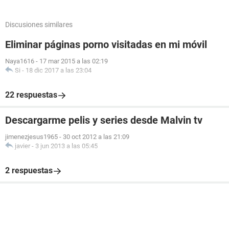
Discusiones similares
Eliminar páginas porno visitadas en mi móvil
Naya1616
-
17 mar 2015 a las 02:19
Si
-
18 dic 2017 a las 23:04
22 respuestas
Descargarme pelis y series desde Malvin tv
jimenezjesus1965
-
30 oct 2012 a las 21:09
javier
-
3 jun 2013 a las 05:45
2 respuestas