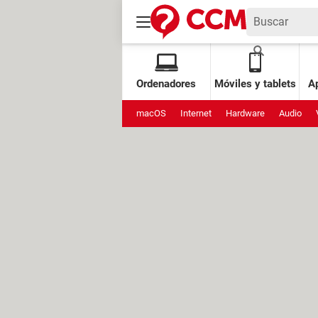
Ordenadores
Móviles y tablets
Ap
macOS
Internet
Hardware
Audio