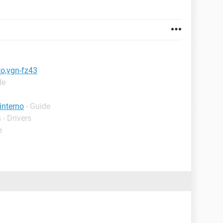
to,vgn-fz43
de
interno
- Guide
- Drivers
e