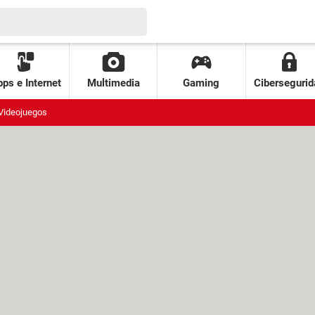
ps e Internet
Multimedia
Gaming
Cibersegurid
Videojuegos