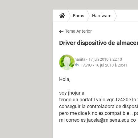
Foros
Hardware
Tema Anterior
Driver dispositivo de almac
nanita
- 17 jun 2010 à 22:13
FAVIO -
16 jul 2010 à 20:41
Hola,
soy jhojana
tengo un portatil vaio vgn-fz430e lo
conseguir la controladora de dispos
pero me dice k no es compatible .. 
mi correo es jacela@misena.edu.co