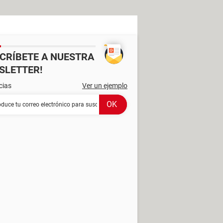
SCRÍBETE A NUESTRA
SLETTER!
cias
Ver un ejemplo