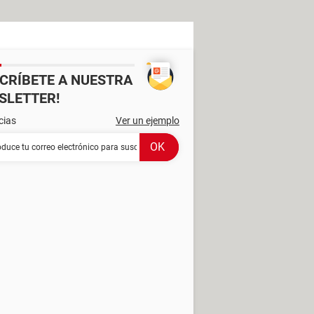
SCRÍBETE A NUESTRA
SLETTER!
cias
Ver un ejemplo