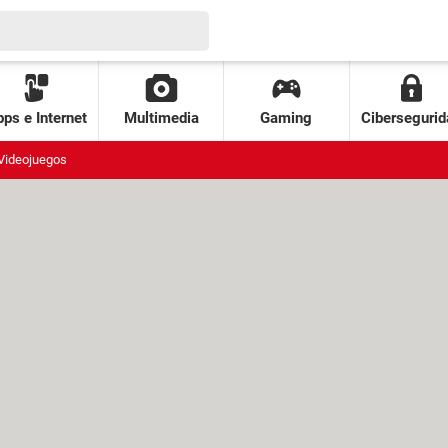
ps e Internet
Multimedia
Gaming
Cibersegurid
Videojuegos