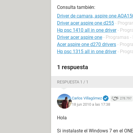
Consulta también:
Driver de camara, aspire one AOA15
Driver acer aspire one d255
- Progra
Hp psc 1410 all in one driver
- Progr
Driver acer aspire one
- Programas - 
Acer aspire one d270 drivers
- Progr
Hp psc 1315 all in one driver
- Progr
1 respuesta
RESPUESTA 1 / 1
Carlos Villagómez
278.797
18 jun 2010 a las 17:38
Hola
Si instalaste el Windows 7 en el ON