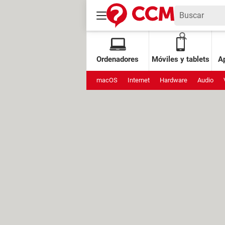
Ordenadores
Móviles y tablets
Ap
macOS
Internet
Hardware
Audio