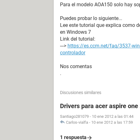
Para el modelo AOA150 solo hay so
Puedes probar lo siguiente...
Lee este tutorial que explica como d
en Windows 7
Link del tutorial:
--->
https://es.ccm.net/faq/3537-win
controlador
Nos comentas
.
Discusiones similares
Drivers para acer aspire one
Santiago281079
-
10 ene 2012 a las 01:44
Carlos-vialfa
-
10 ene 2012 a las 17:59
1 respuesta