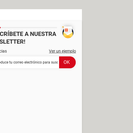
SCRÍBETE A NUESTRA
SLETTER!
cias
Ver un ejemplo