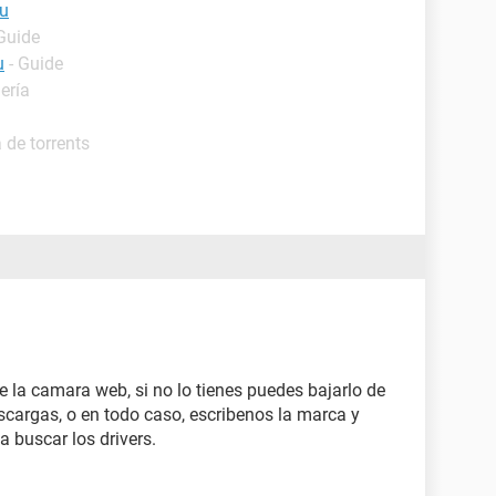
u
 Guide
u
- Guide
ería
 de torrents
de la camara web, si no lo tienes puedes bajarlo de
cargas, o en todo caso, escribenos la marca y
 buscar los drivers.