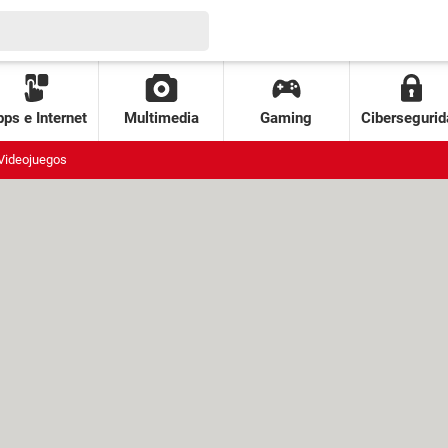
ps e Internet
Multimedia
Gaming
Cibersegurid
Videojuegos