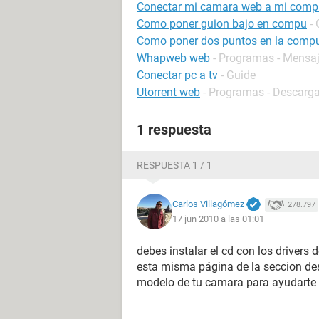
Conectar mi camara web a mi comp
Como poner guion bajo en compu
-
Como poner dos puntos en la comp
Whapweb web
- Programas - Mensaj
Conectar pc a tv
- Guide
Utorrent web
- Programas - Descarga
1 respuesta
RESPUESTA 1 / 1
Carlos Villagómez
278.797
17 jun 2010 a las 01:01
debes instalar el cd con los drivers 
esta misma página de la seccion des
modelo de tu camara para ayudarte a