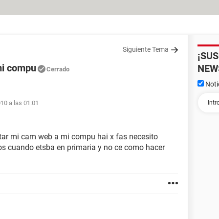
Siguiente Tema
¡SU
mi compu
NEW
Cerrado
Noti
010 a las 01:01
ar mi cam web a mi compu hai x fas necesito
s cuando etsba en primaria y no ce como hacer