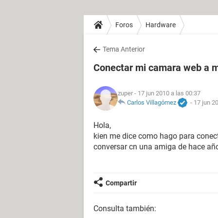
Foros
Hardware
Tema Anterior
Conectar mi camara web a 
zuper
- 17 jun 2010 a las 00:37
Carlos Villagómez
-
17 jun 2
Hola,
kien me dice como hago para conect
conversar cn una amiga de hace año
Compartir
Consulta también: