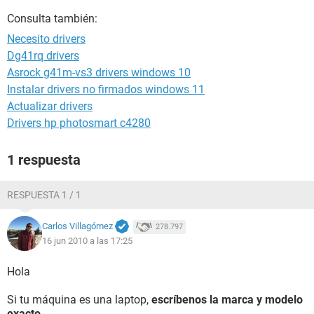
Consulta también:
Necesito drivers
Dg41rq drivers
Asrock g41m-vs3 drivers windows 10
Instalar drivers no firmados windows 11
Actualizar drivers
Drivers hp photosmart c4280
1 respuesta
RESPUESTA 1 / 1
Carlos Villagómez
278.797
16 jun 2010 a las 17:25
Hola
Si tu máquina es una laptop,
escríbenos la marca y modelo
exacto
.