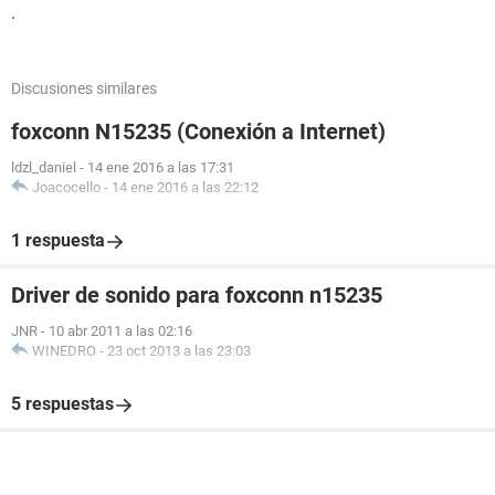
.
Discusiones similares
foxconn N15235 (Conexión a Internet)
ldzl_daniel
-
14 ene 2016 a las 17:31
Joacocello
-
14 ene 2016 a las 22:12
1 respuesta
Driver de sonido para foxconn n15235
JNR
-
10 abr 2011 a las 02:16
WINEDRO
-
23 oct 2013 a las 23:03
5 respuestas