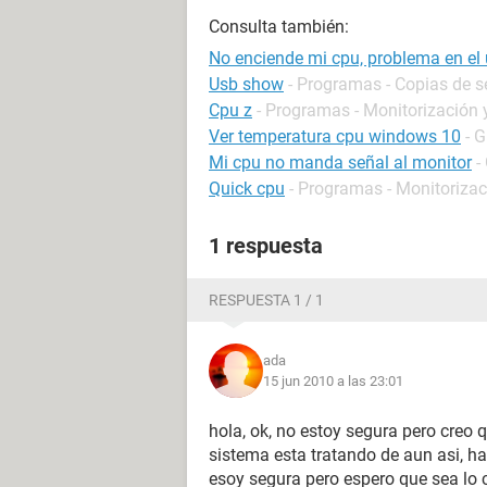
Consulta también:
No enciende mi cpu, problema en el
Usb show
- Programas - Copias de s
Cpu z
- Programas - Monitorización 
Ver temperatura cpu windows 10
- 
Mi cpu no manda señal al monitor
-
Quick cpu
- Programas - Monitorizac
1 respuesta
RESPUESTA 1 / 1
ada
15 jun 2010 a las 23:01
hola, ok, no estoy segura pero creo 
sistema esta tratando de aun asi, ha
esoy segura pero espero que sea lo co