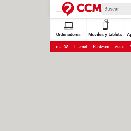
Ordenadores
Móviles y tablets
Ap
macOS
Internet
Hardware
Audio