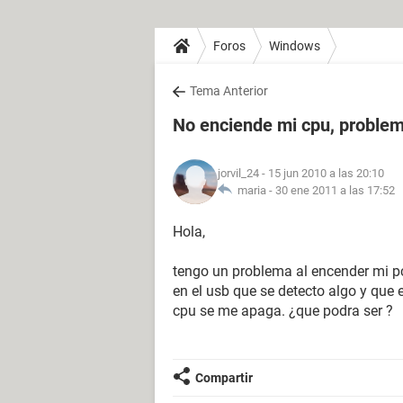
Foros
Windows
Tema Anterior
No enciende mi cpu, problem
jorvil_24
- 15 jun 2010 a las 20:10
maria -
30 ene 2011 a las 17:52
Hola,
tengo un problema al encender mi p
en el usb que se detecto algo y que 
cpu se me apaga. ¿que podra ser ?
Compartir