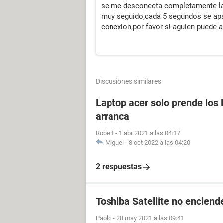
se me desconecta completamente la s
muy seguido,cada 5 segundos se apa
conexion,por favor si aguien puede
Discusiones similares
Laptop acer solo prende los 
arranca
Robert
-
1 abr 2021 a las 04:17
Miguel
-
8 oct 2022 a las 04:20
2 respuestas
Toshiba Satellite no enciende
Paolo
-
28 may 2021 a las 09:41