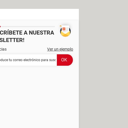
SCRÍBETE A NUESTRA
SLETTER!
cias
Ver un ejemplo