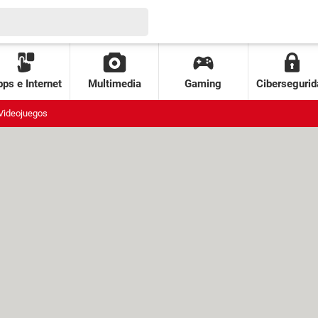
ps e Internet
Multimedia
Gaming
Cibersegurid
Videojuegos