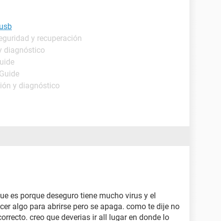
 usb
eguridad y recuperación
y diagnóstico
Guide
 Guide
ión y diagnóstico
que es porque deseguro tiene mucho virus y el
cer algo para abrirse pero se apaga. como te dije no
rrecto. creo que deverias ir all lugar en donde lo