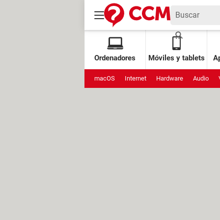
Ordenadores
Móviles y tablets
Ap
macOS
Internet
Hardware
Audio