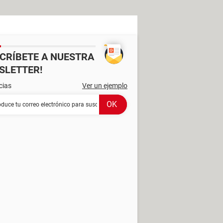
SCRÍBETE A NUESTRA
SLETTER!
cias
Ver un ejemplo