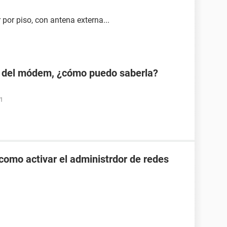
por piso, con antena externa...
 del módem, ¿cómo puedo saberla?
01
como activar el administrdor de redes