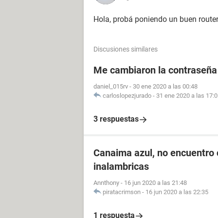
Hola, probá poniendo un buen router 
Discusiones similares
Me cambiaron la contraseña
daniel_015rv
-
30 ene 2020 a las 00:48
carloslopezjurado
-
31 ene 2020 a las 17:
3 respuestas
Canaima azul, no encuentro 
inalambricas
Annthony
-
16 jun 2020 a las 21:48
piratacrimson
-
16 jun 2020 a las 22:35
1 respuesta