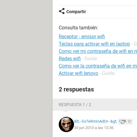
Compartir
Consulta también:
Receptor - emisor wifi
Teclas para activar wifi en laptop
- 
Como ver mi contraseña de wifi en m
Redes wifi
- Guide
Como ver la contraseña de wifi en m
Activar wifi lenovo
- Guide
2 respuestas
RESPUESTA 1 / 2
&lt;--ExTeRmInAdOr--&gt;
57
30 jun 2010 a las 13:36