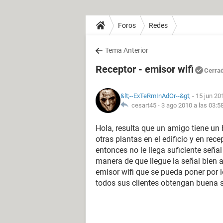
Foros
Redes
Tema Anterior
Receptor - emisor wifi
Cerra
&lt;--ExTeRmInAdOr--&gt;
- 15 jun 20
cesart45 -
3 ago 2010 a las 03:5
Hola, resulta que un amigo tiene un h
otras plantas en el edificio y en rec
entonces no le llega suficiente señal
manera de que llegue la señal bien a
emisor wifi que se pueda poner por l
todos sus clientes obtengan buena se