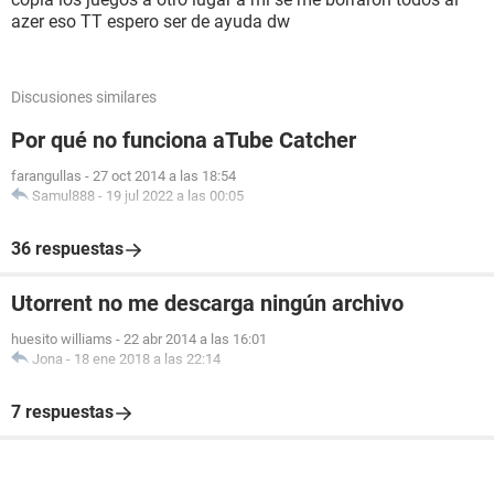
azer eso TT espero ser de ayuda dw
Discusiones similares
Por qué no funciona aTube Catcher
farangullas
-
27 oct 2014 a las 18:54
Samul888
-
19 jul 2022 a las 00:05
36 respuestas
Utorrent no me descarga ningún archivo
huesito williams
-
22 abr 2014 a las 16:01
Jona
-
18 ene 2018 a las 22:14
7 respuestas