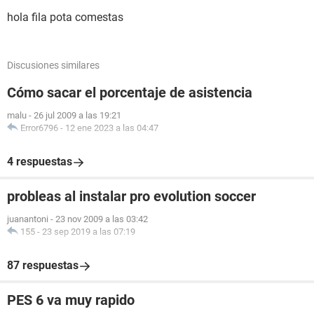
hola fila pota comestas
Discusiones similares
Cómo sacar el porcentaje de asistencia
malu
-
26 jul 2009 a las 19:21
Error6796
-
12 ene 2023 a las 04:47
4 respuestas
probleas al instalar pro evolution soccer
juanantoni
-
23 nov 2009 a las 03:42
155
-
23 sep 2019 a las 07:19
87 respuestas
PES 6 va muy rapido