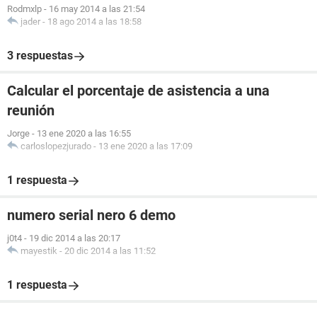
Rodmxlp
-
16 may 2014 a las 21:54
jader
-
18 ago 2014 a las 18:58
3 respuestas
Calcular el porcentaje de asistencia a una
reunión
Jorge
-
13 ene 2020 a las 16:55
carloslopezjurado
-
13 ene 2020 a las 17:09
1 respuesta
numero serial nero 6 demo
j0t4
-
19 dic 2014 a las 20:17
mayestik
-
20 dic 2014 a las 11:52
1 respuesta