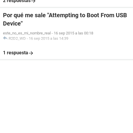
2 respuestas
Por qué me sale "Attempting to Boot From USB
Device"
este_no_es_mi_nombre_real
-
16 sep 2015 a las 00:18
R2D2_WD
-
16 sep 2015 a las 14:39
1 respuesta