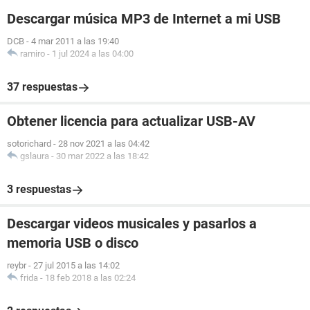
Descargar música MP3 de Internet a mi USB
DCB
-
4 mar 2011 a las 19:40
ramiro
-
1 jul 2024 a las 04:00
37 respuestas
Obtener licencia para actualizar USB-AV
sotorichard
-
28 nov 2021 a las 04:42
gslaura
-
30 mar 2022 a las 18:42
3 respuestas
Descargar videos musicales y pasarlos a
memoria USB o disco
reybr
-
27 jul 2015 a las 14:02
frida
-
18 feb 2018 a las 02:24