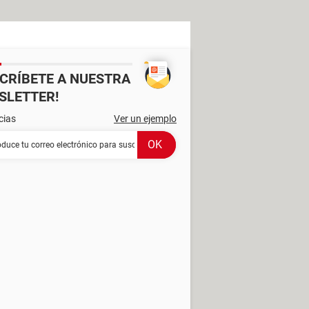
SCRÍBETE A NUESTRA
SLETTER!
cias
Ver un ejemplo