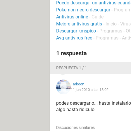
Puedo descargar un antivirus cuand
Pokemon negro descargar
- Program
Antivirus online
- Guide
Mejore antivirus gratis
- Inicio - Virus
Descargar kmspico
- Programas - Ot
Avg antivirus free
- Programas - Anti
1 respuesta
RESPUESTA 1 / 1
Tarkoon
11 jun 2010 a las 18:02
podes descargarlo... hasta instalarlo.
algo hasta ridiculo.
Discusiones similares