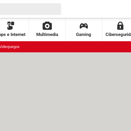
ps e Internet
Multimedia
Gaming
Cibersegurid
Videojuegos