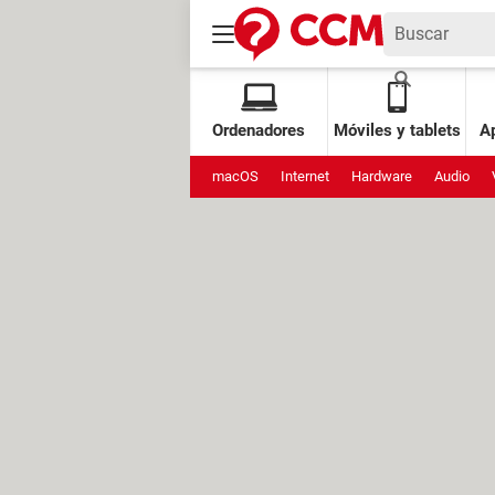
Ordenadores
Móviles y tablets
Ap
macOS
Internet
Hardware
Audio