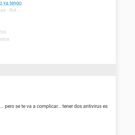
o ya tengo
as - Rol
ros
virus
.. pero se te va a complicar... tener dos antivirus es