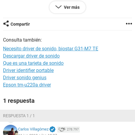
Versión EVEREST v2.20.405/es
Ver más
Sitio Web
http://www.lavalys.com/
Tipo de informe Asistente de informes
Ordenador FORZENMU-A4249A (INICIOMS)
Compartir
Generador wijoju
Sistema operativo Microsoft Windows XP Professional
Consulta también:
5.1.2600 (WinXP Retail)
Fecha 2002-06-10
Necesito driver de sonido, biostar G31-M7 TE
Hora 07:07
Descargar driver de sonido
Que es una tarjeta de sonido
--------[ Resumen ]------------------------------------------------------------------------------
Driver identifier portable
-----------------------
Driver sonido genius
Epson tm-u220a driver
Ordenador:
Sistema operativo Microsoft Windows XP Professional
1 respuesta
Service Pack del Sistema Operativo Service Pack 2
DirectX 4.09.00.0904 (DirectX 9.0c)
Nombre del sistema FORZENMU-A4249A (INICIOMS)
RESPUESTA 1 / 1
Nombre de usuario wijoju
Carlos Villagómez
278.797
Placa base: