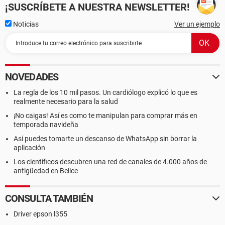
¡SUSCRÍBETE A NUESTRA NEWSLETTER!
--------[ DMI ]---------------------------------------------------------------------------------------
Noticias
Ver un ejemplo
------------------
[ BIOS ]
Propiedades de la BIOS:
NOVEDADES
Vendedor American Megatrends Inc.
Versión 080014
La regla de los 10 mil pasos. Un cardiólogo explicó lo que es
Fecha de salida 03/05/2009
realmente necesario para la salud
Tamaño 512 KB
¡No caigas! Así es como te manipulan para comprar más en
Dispositivos de arranque Floppy Disk, Hard Disk, CD-ROM,
temporada navideña
ATAPI ZIP, LS-120
Así puedes tomarte un descanso de WhatsApp sin borrar la
Funciones disponibles Flash BIOS, Shadow BIOS, Selectable
aplicación
Boot, EDD, BBS
Standards soportados DMI, APM, ACPI, ESCD, PnP
Los científicos descubren una red de canales de 4.000 años de
Posibilidades de expansión ISA, PCI, USB
antigüedad en Belice
[ Sistema ]
CONSULTA TAMBIÉN
Propiedades del Sistema:
Driver epson l355
Fabricante BIOSTAR Group