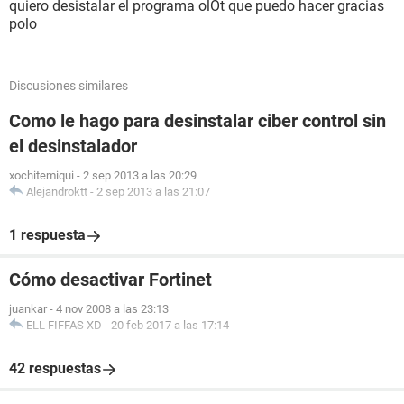
quiero desistalar el programa olOt que puedo hacer gracias
polo
Discusiones similares
Como le hago para desinstalar ciber control sin
el desinstalador
xochitemiqui
-
2 sep 2013 a las 20:29
Alejandroktt
-
2 sep 2013 a las 21:07
1 respuesta
Cómo desactivar Fortinet
juankar
-
4 nov 2008 a las 23:13
ELL FIFFAS XD
-
20 feb 2017 a las 17:14
42 respuestas