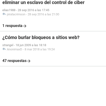
eliminar un esclavo del control de ciber
elias1988
-
28 sep 2016 a las 17:45
piratacrimson
-
28 sep 2016 a las 21:00
1 respuesta
¿Cómo burlar bloqueos a sitios web?
strangel
-
18 jun 2009 a las 18:18
AnonimaxD
-
8 mar 2018 a las 19:24
47 respuestas