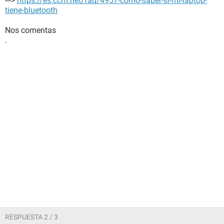
--->
https://es.ccm.net/faq/4957-como-saber-si-mi-laptop-
tiene-bluetooth
Nos comentas
.
RESPUESTA 2 / 3