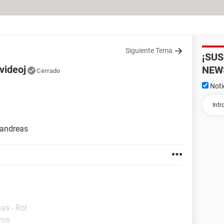
Siguiente Tema
¡SU
videoj
NEW
Cerrado
Noti
 andreas
as - Rol
ros