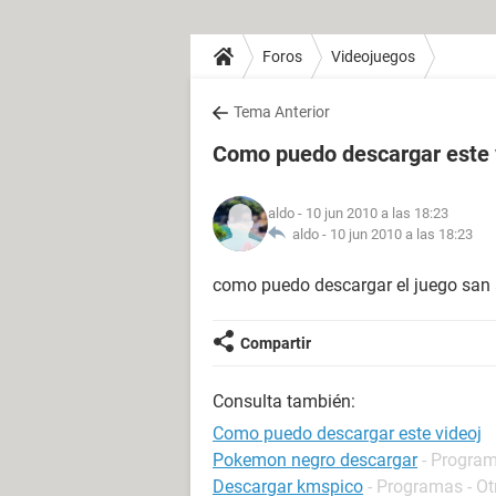
Foros
Videojuegos
Tema Anterior
Como puedo descargar este 
aldo
- 10 jun 2010 a las 18:23
aldo -
10 jun 2010 a las 18:23
como puedo descargar el juego san
Compartir
Consulta también:
Como puedo descargar este videoj
Pokemon negro descargar
- Program
Descargar kmspico
- Programas - Ot