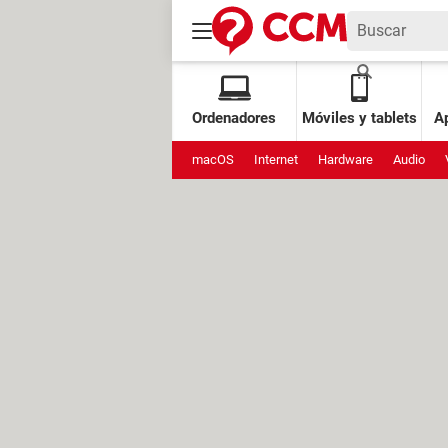
Ordenadores
Móviles y tablets
Ap
macOS
Internet
Hardware
Audio