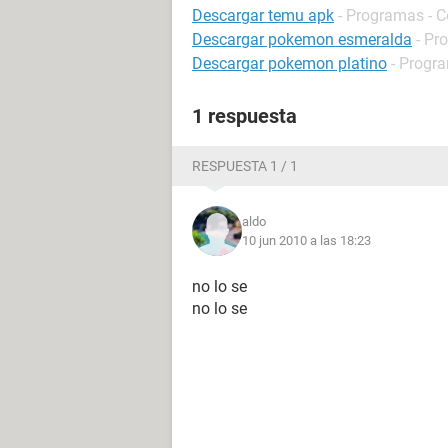
Descargar temu apk
- Programas - 
Descargar pokemon esmeralda
- Pr
Descargar pokemon platino
- Progra
1 respuesta
RESPUESTA 1 / 1
aldo
10 jun 2010 a las 18:23
no lo se
no lo se