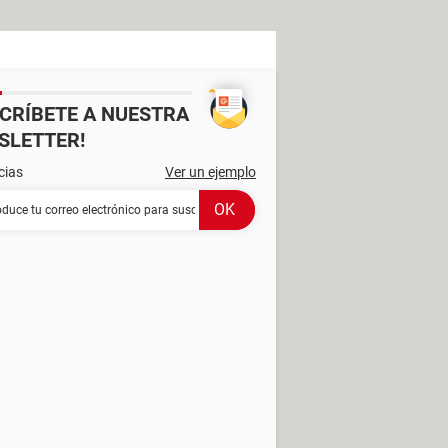
SCRÍBETE A NUESTRA
SLETTER!
cias
Ver un ejemplo