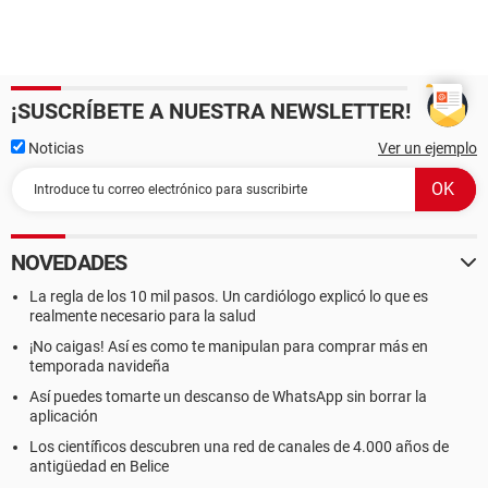
Impresora HP Deskjet F2200 series
Controlador USB1 Intel 82801EB ICH5 - USB Controller [A-
2/A-3]
Controlador USB1 Intel 82801EB ICH5 - USB Controller [A-
2/A-3]
¡SUSCRÍBETE A NUESTRA NEWSLETTER!
Controlador USB1 Intel 82801EB ICH5 - USB Controller [A-
2/A-3]
Noticias
Ver un ejemplo
Controlador USB1 Intel 82801EB ICH5 - USB Controller [A-
2/A-3]
Controlador USB2 Intel 82801EB ICH5 - Enhanced USB2
Controller [A-2/A-3]
Dispositivos USB SMCWUSB-G 802.11g Wireless USB 2.0
NOVEDADES
Adapter
La regla de los 10 mil pasos. Un cardiólogo explicó lo que es
realmente necesario para la salud
--------[ DMI ]---------------------------------------------------------------------------------------
¡No caigas! Así es como te manipulan para comprar más en
------------------
temporada navideña
Así puedes tomarte un descanso de WhatsApp sin borrar la
[ BIOS ]
aplicación
Propiedades de la BIOS:
Los científicos descubren una red de canales de 4.000 años de
Vendedor Award Software International, Inc.
antigüedad en Belice