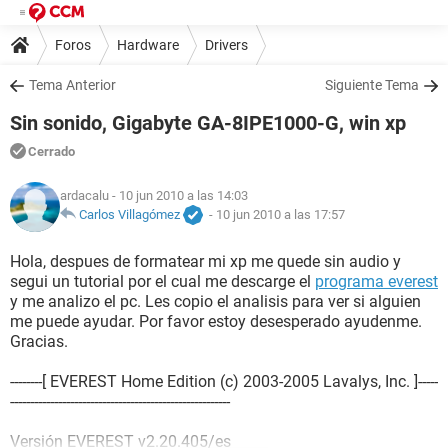
Foros
Hardware
Drivers
Tema Anterior
Siguiente Tema
Sin sonido, Gigabyte GA-8IPE1000-G, win xp
Cerrado
ardacalu
- 10 jun 2010 a las 14:03
Carlos Villagómez
-
10 jun 2010 a las 17:57
Hola, despues de formatear mi xp me quede sin audio y
segui un tutorial por el cual me descarge el
programa everest
y me analizo el pc. Les copio el analisis para ver si alguien
me puede ayudar. Por favor estoy desesperado ayudenme.
Gracias.
--------[ EVEREST Home Edition (c) 2003-2005 Lavalys, Inc. ]-----
-------------------------------------------------------
Versión EVEREST v2.20.405/es