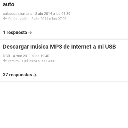
auto
calabazaluismaria
-
3 abr 2014 a las 01:39
Carlos-vialfa
-
3 abr 2014 a las 07:03
1 respuesta
Descargar música MP3 de Internet a mi USB
DCB
-
4 mar 2011 a las 19:40
ramiro
-
1 jul 2024 a las 04:00
37 respuestas