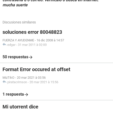
mucha suerte
Discusiones similares
soluciones error 80048823
FUERZA Y AYUDENME
-
16 dic 2008 à 14:57
edgar
-
31 mar 2011 à 02:00
50 respuestas
Format Error occured at offset
MizTikO
-
20 mar 2021 à 03:56
piratacrimson
-
20 mar 2021 à 15:56
1 respuesta
Mi utorrent dice