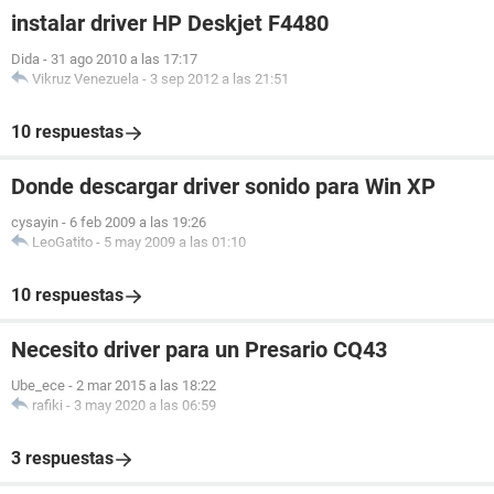
instalar driver HP Deskjet F4480
Dida
-
31 ago 2010 a las 17:17
Vikruz Venezuela
-
3 sep 2012 a las 21:51
10 respuestas
Donde descargar driver sonido para Win XP
cysayin
-
6 feb 2009 a las 19:26
LeoGatito
-
5 may 2009 a las 01:10
10 respuestas
Necesito driver para un Presario CQ43
Ube_ece
-
2 mar 2015 a las 18:22
rafiki
-
3 may 2020 a las 06:59
3 respuestas