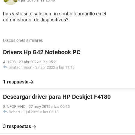
9 jun 2010 a las 23:48
has visto si te sale con un simbolo amarillo en el
administrador de dispositivos?
Discusiones similares
Drivers Hp G42 Notebook PC
All1208
-
27 abr 2022 a las 05:21
piratacrimson
-
27 abr 2022 a las 11:15
1 respuesta
Descargar driver para HP Deskjet F4180
SINFORIANO
-
27 may 2015 a las 00:25
Robert
-
1 jul 2022 a las 05:18
3 respuestas