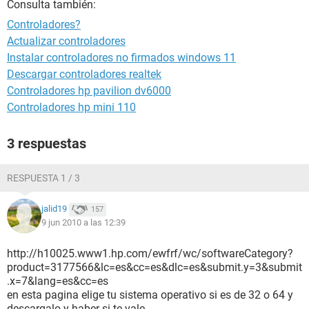
Consulta también:
Controladores?
Actualizar controladores
Instalar controladores no firmados windows 11
Descargar controladores realtek
Controladores hp pavilion dv6000
Controladores hp mini 110
3 respuestas
RESPUESTA 1 / 3
jalid19
157
9 jun 2010 a las 12:39
http://h10025.www1.hp.com/ewfrf/wc/softwareCategory?
product=3177566&lc=es&cc=es&dlc=es&submit.y=3&submit
.x=7&lang=es&cc=es
en esta pagina elige tu sistema operativo si es de 32 o 64 y
descargalo y haber si te vale,