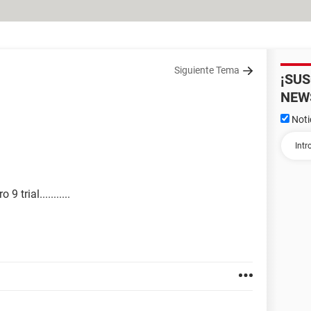
Siguiente Tema
¡SU
NEW
Noti
trial...........