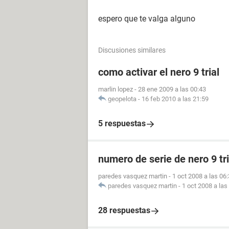
espero que te valga alguno
Discusiones similares
como activar el nero 9 trial
marlin lopez
-
28 ene 2009 a las 00:43
geopelota
-
16 feb 2010 a las 21:59
5 respuestas
numero de serie de nero 9 tri
paredes vasquez martin
-
1 oct 2008 a las 06
paredes vasquez martin
-
1 oct 2008 a las
28 respuestas