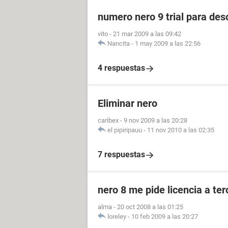
numero nero 9 trial para des
vito
-
21 mar 2009 a las 09:42
Nancita
-
1 may 2009 a las 22:56
4 respuestas
Eliminar nero
caribex
-
9 nov 2009 a las 20:28
el pipiripauu
-
11 nov 2010 a las 02:35
7 respuestas
nero 8 me pide licencia a ter
alma
-
20 oct 2008 a las 01:25
loreley
-
10 feb 2009 a las 20:27