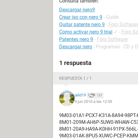
Consulta también:
Descargar nero9
Crear iso con nero 9
- Guide
Quitar patente nero 9
-
Foro Softwar
Como activar nero 9 trial
✓
-
Foro So
Patentes nero 9
-
Foro Software
Descargar nero
- Programas - CD y 
1 respuesta
RESPUESTA 1 / 1
jalid19
157
9 jun 2010 a las 12:59
9M03-01A1-PCX7-K31A-8A94-98PT-
8M01-209M-AH6P-5UW0-WHAW-C5
8M01-20A9-HA9A-K0HH-91PX-566
9M03-01AK-8PU5-XUWC-PCEP-KMM