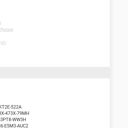
e
ftware
DVD
KT2E-522A
3X-473X-79MH
L-3PT8-WW3H
6-E5M3-AUC2