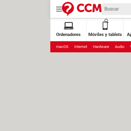
Ordenadores
Móviles y tablets
Ap
macOS
Internet
Hardware
Audio