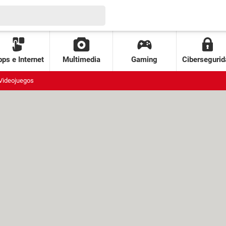
ps e Internet
Multimedia
Gaming
Cibersegurid
Videojuegos