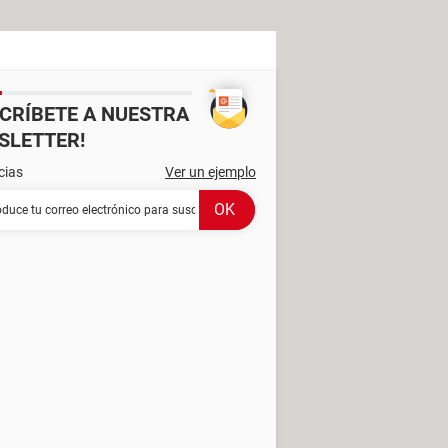
SCRÍBETE A NUESTRA
SLETTER!
cias
Ver un ejemplo