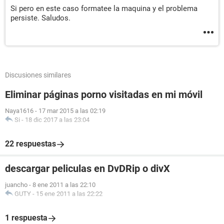
Si pero en este caso formatee la maquina y el problema
persiste. Saludos.
Discusiones similares
Eliminar páginas porno visitadas en mi móvil
Naya1616
-
17 mar 2015 a las 02:19
Si
-
18 dic 2017 a las 23:04
22 respuestas
descargar peliculas en DvDRip o divX
juancho
-
8 ene 2011 a las 22:10
GUTY
-
15 ene 2011 a las 22:22
1 respuesta