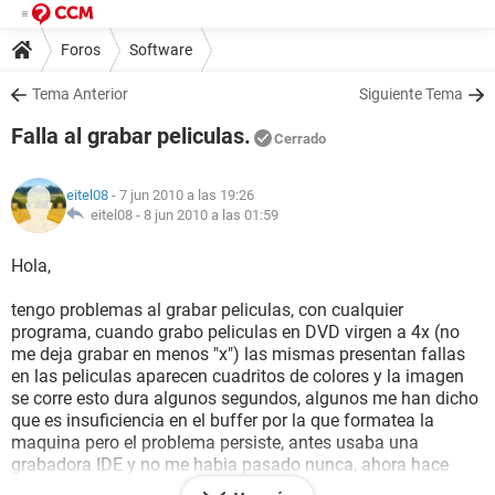
Foros
Software
Tema Anterior
Siguiente Tema
Falla al grabar peliculas.
Cerrado
eitel08
- 7 jun 2010 a las 19:26
eitel08 -
8 jun 2010 a las 01:59
Hola,
tengo problemas al grabar peliculas, con cualquier
programa, cuando grabo peliculas en DVD virgen a 4x (no
me deja grabar en menos "x") las mismas presentan fallas
en las peliculas aparecen cuadritos de colores y la imagen
se corre esto dura algunos segundos, algunos me han dicho
que es insuficiencia en el buffer por la que formatea la
maquina pero el problema persiste, antes usaba una
grabadora IDE y no me habia pasado nunca, ahora hace
unos mese puse una SATA y tengo este problema tendra