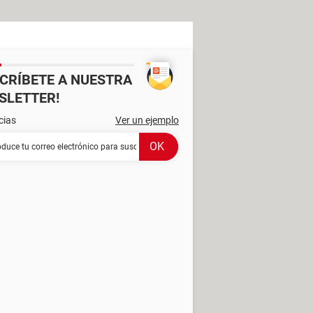
SCRÍBETE A NUESTRA
SLETTER!
cias
Ver un ejemplo