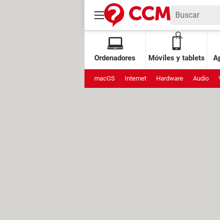
Ordenadores
Móviles y tablets
Ap
macOS
Internet
Hardware
Audio