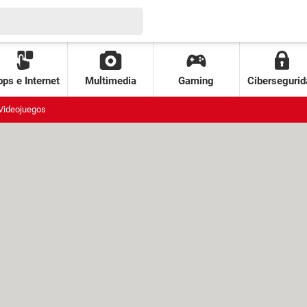
ps e Internet
Multimedia
Gaming
Cibersegurid
Videojuegos