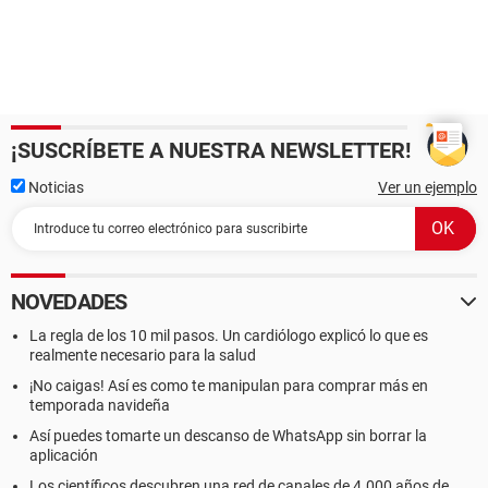
¡SUSCRÍBETE A NUESTRA NEWSLETTER!
Noticias
Ver un ejemplo
NOVEDADES
La regla de los 10 mil pasos. Un cardiólogo explicó lo que es
realmente necesario para la salud
¡No caigas! Así es como te manipulan para comprar más en
temporada navideña
Así puedes tomarte un descanso de WhatsApp sin borrar la
aplicación
Los científicos descubren una red de canales de 4.000 años de