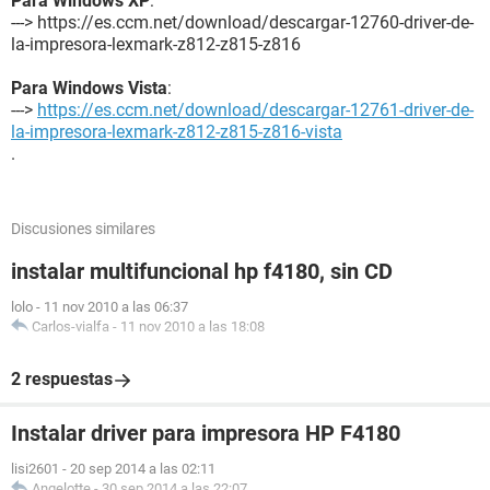
Para Windows XP
:
---> https://es.ccm.net/download/descargar-12760-driver-de-
la-impresora-lexmark-z812-z815-z816
Para Windows Vista
:
--->
https://es.ccm.net/download/descargar-12761-driver-de-
la-impresora-lexmark-z812-z815-z816-vista
.
Discusiones similares
instalar multifuncional hp f4180, sin CD
lolo
-
11 nov 2010 a las 06:37
Carlos-vialfa
-
11 nov 2010 a las 18:08
2 respuestas
Instalar driver para impresora HP F4180
lisi2601
-
20 sep 2014 a las 02:11
Angelotte
-
30 sep 2014 a las 22:07