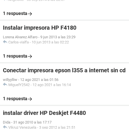
1 respuesta
Instalar impresora HP F4180
Lorena Alvarez Alfaro
-
9 jun 2013 a las 23:29
Carlos-vialfa
-
10 jun 2013 a las 02:22
1 respuesta
Conectar impresora epson l355 a internet sin cd
willyylliw
-
12 ago 2021 a las 01:56
MiguelY2542
-
12 ago 2021 a las 16:14
1 respuesta
instalar driver HP Deskjet F4480
Dida
-
31 ago 2010 a las 17:17
Vikruz Venezuela
-
3 sep 2012 a las 21:51