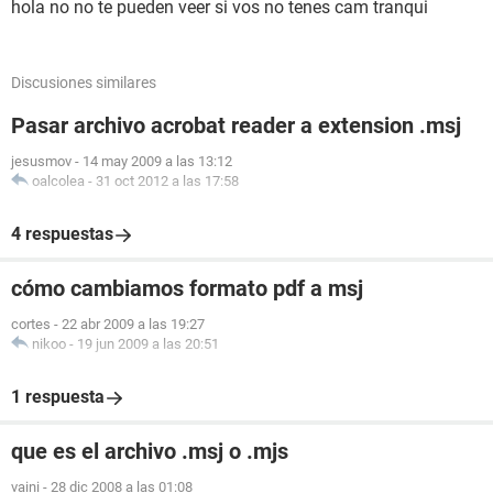
hola no no te pueden veer si vos no tenes cam tranqui
Discusiones similares
Pasar archivo acrobat reader a extension .msj
jesusmov
-
14 may 2009 a las 13:12
oalcolea
-
31 oct 2012 a las 17:58
4 respuestas
cómo cambiamos formato pdf a msj
cortes
-
22 abr 2009 a las 19:27
nikoo
-
19 jun 2009 a las 20:51
1 respuesta
que es el archivo .msj o .mjs
vaini
-
28 dic 2008 a las 01:08