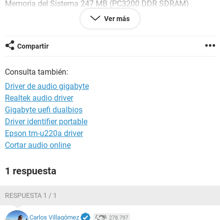
Memoria del Sistema 247 MB (PC3200 DDR SDRAM)
Tipo de BIOS Award Modular (02/21/03)
Ver más
Puerto de comunicación Puerto de comunicaciones (COM1)
Puerto de comunicación Puerto de comunicaciones (COM2)
Puerto de comunicación Puerto de impresora (LPT1)
Compartir
Multimedia:
Consulta también:
Tarjeta de sonido Intel 82801DB ICH4 - AC'97 Audio
Controller [B-0]
Driver de audio gigabyte
Realtek audio driver
Gigabyte uefi dualbios
Driver identifier portable
Epson tm-u220a driver
Cortar audio online
1 respuesta
RESPUESTA 1 / 1
Carlos Villagómez
278.797