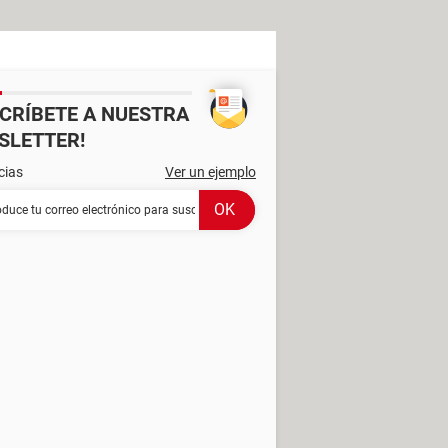
SCRÍBETE A NUESTRA
SLETTER!
cias
Ver un ejemplo