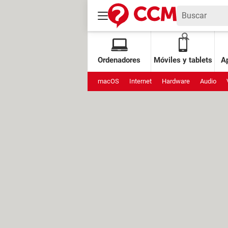
Ordenadores
Móviles y tablets
Ap
macOS
Internet
Hardware
Audio