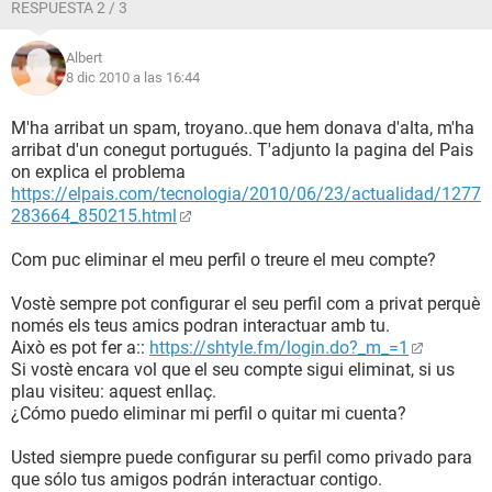
RESPUESTA 2 / 3
Albert
8 dic 2010 a las 16:44
M'ha arribat un spam, troyano..que hem donava d'alta, m'ha
arribat d'un conegut portugués. T'adjunto la pagina del Pais
on explica el problema
https://elpais.com/tecnologia/2010/06/23/actualidad/1277
283664_850215.html
Com puc eliminar el meu perfil o treure el meu compte?
Vostè sempre pot configurar el seu perfil com a privat perquè
només els teus amics podran interactuar amb tu.
Això es pot fer a::
https://shtyle.fm/login.do?_m_=1
Si vostè encara vol que el seu compte sigui eliminat, si us
plau visiteu: aquest enllaç.
¿Cómo puedo eliminar mi perfil o quitar mi cuenta?
Usted siempre puede configurar su perfil como privado para
que sólo tus amigos podrán interactuar contigo.