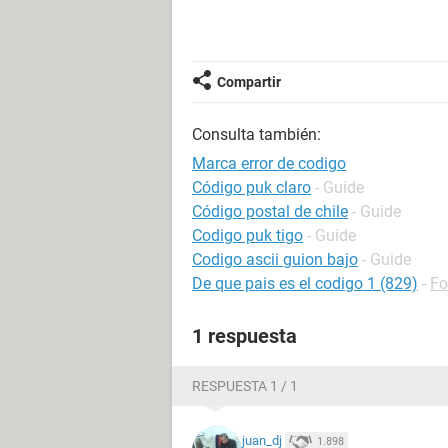
Compartir
Consulta también:
Marca error de codigo
Código puk claro
- Guide
Código postal de chile
- Guide
Codigo puk tigo
- Guide
Codigo ascii guion bajo
- Guide
De que pais es el codigo 1 (829)
-
Fo
1 respuesta
RESPUESTA 1 / 1
juan_dj
1.898