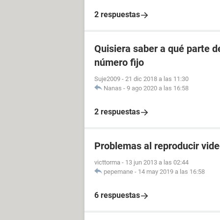
2 respuestas
Quisiera saber a qué parte 
número fijo
Suje2009
-
21 dic 2018 a las 11:30
Nanas
-
9 ago 2020 a las 16:58
2 respuestas
Problemas al reproducir vid
victtorma
-
13 jun 2013 a las 02:44
pepemane
-
14 may 2019 a las 16:58
6 respuestas