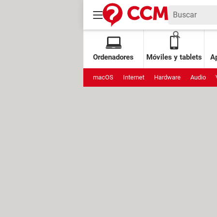
Ordenadores
Móviles y tablets
Ap
macOS
Internet
Hardware
Audio