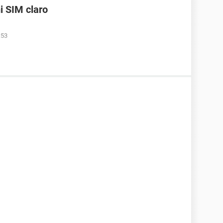
i SIM claro
:53