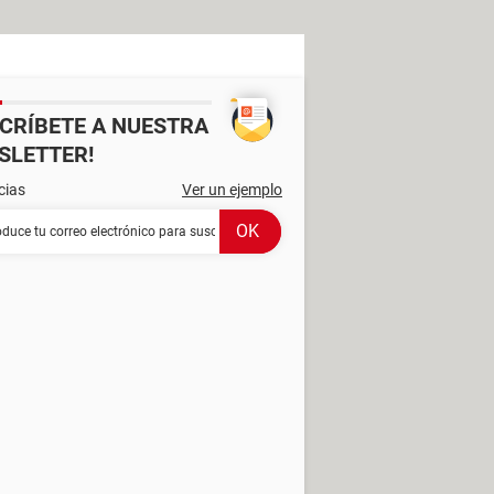
SCRÍBETE A NUESTRA
SLETTER!
cias
Ver un ejemplo