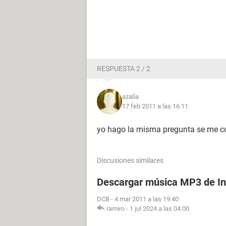
RESPUESTA 2 / 2
azalia
17 feb 2011 a las 16:11
yo hago la misma pregunta se me 
Discusiones similares
Descargar música MP3 de In
DCB
-
4 mar 2011 a las 19:40
ramiro
-
1 jul 2024 a las 04:00