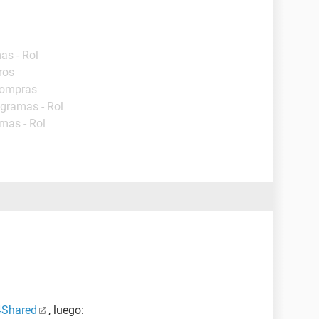
as - Rol
ros
Compras
ogramas - Rol
mas - Rol
4Shared
, luego: