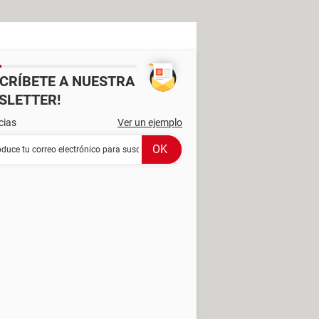
SCRÍBETE A NUESTRA
SLETTER!
cias
Ver un ejemplo