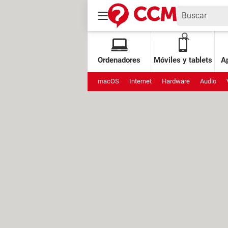
Ordenadores
Móviles y tablets
Ap
macOS
Internet
Hardware
Audio