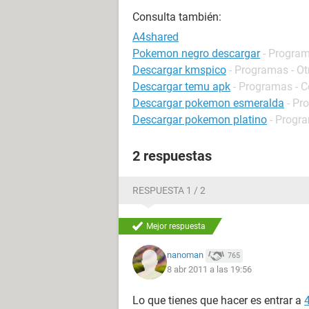
Consulta también:
A4shared
Pokemon negro descargar
- Program
Descargar kmspico
- Programas - Ot
Descargar temu apk
- Programas - 
Descargar pokemon esmeralda
- Pr
Descargar pokemon platino
- Progra
2 respuestas
RESPUESTA 1 / 2
Mejor respuesta
nanoman
765
8 abr 2011 a las 19:56
Lo que tienes que hacer es entrar a